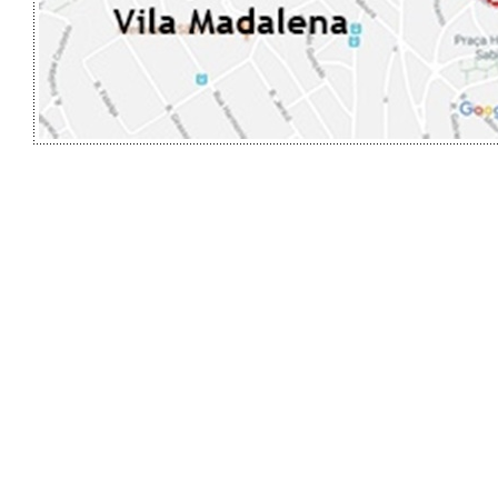
No bairro, há grandes
moderna paulista, com
autoria de Paulo Men
de Décio Tozzi, e res
Em virtude deste apar